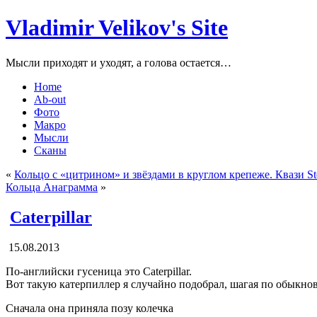
Vladimir Velikov's Site
Мысли приходят и уходят, а голова остается…
Home
Ab-out
Фото
Макро
Мысли
Сканы
«
Кольцо с «цитрином» и звёздами в круглом крепеже. Квази St
Кольца Анаграмма
»
Caterpillar
15.08.2013
По-английски гусеница это Caterpillar.
Вот такую катерпиллер я случайно подобрал, шагая по обыкно
Сначала она приняла позу колечка