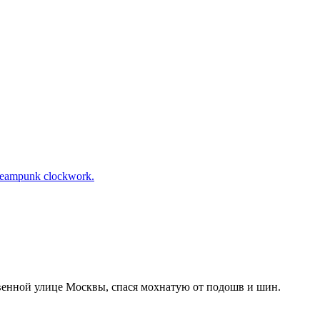
eampunk clockwork.
венной улице Москвы, спася мохнатую от подошв и шин.