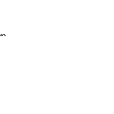
ась.
.