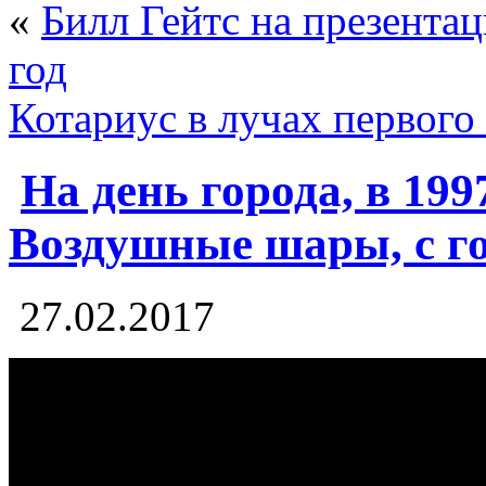
«
Билл Гейтс на презентац
год
Котариус в лучах первого
На день города, в 199
Воздушные шары, с 
27.02.2017